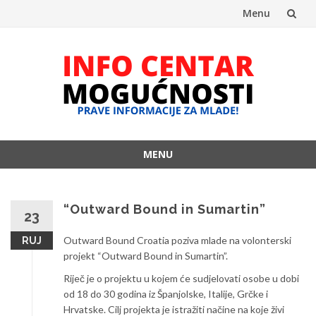
Menu
Skip
to
content
MENU
Skip
to
content
“Outward Bound in Sumartin”
23
Outward Bound Croatia poziva mlade na volonterski
RUJ
projekt “Outward Bound in Sumartin”.
Riječ je o projektu u kojem će sudjelovati osobe u dobi
od 18 do 30 godina iz Španjolske, Italije, Grčke i
Hrvatske. Cilj projekta je istražiti načine na koje živi