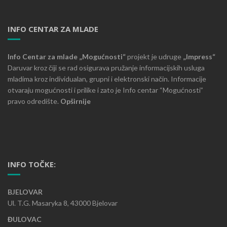
INFO CENTAR ZA MLADE
Info Centar za mlade „Mogućnosti“
projekt je udruge
„Impress“
Daruvar kroz čiji se rad osigurava pružanje informacijskih usluga
mladima kroz individualan, grupni i elektronski način. Informacije
otvaraju mogućnosti i prilike i zato je Info centar “Mogućnosti”
pravo odredište.
Opširnije
INFO TOČKE:
BJELOVAR
Ul. T.G. Masaryka 8, 43000 Bjelovar
ĐULOVAC