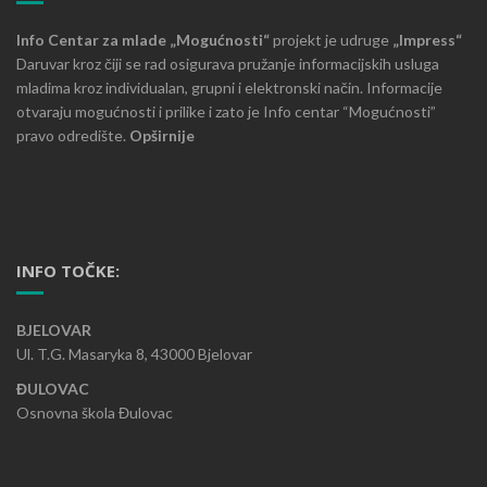
Info Centar za mlade „Mogućnosti“
projekt je udruge
„Impress“
Daruvar kroz čiji se rad osigurava pružanje informacijskih usluga
mladima kroz individualan, grupni i elektronski način. Informacije
otvaraju mogućnosti i prilike i zato je Info centar “Mogućnosti”
pravo odredište.
Opširnije
INFO TOČKE:
BJELOVAR
Ul. T.G. Masaryka 8, 43000 Bjelovar
ĐULOVAC
Osnovna škola Đulovac