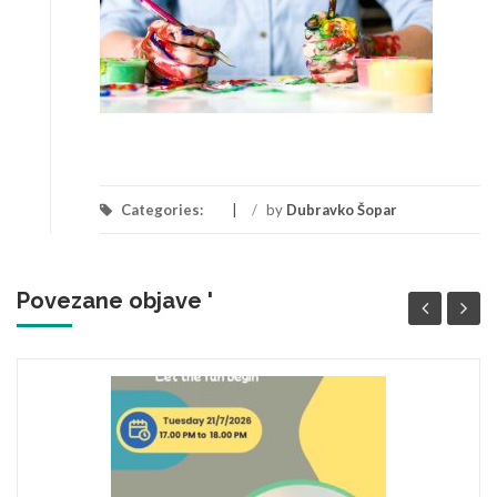
Categories:
/
by
Dubravko Šopar
Povezane objave '