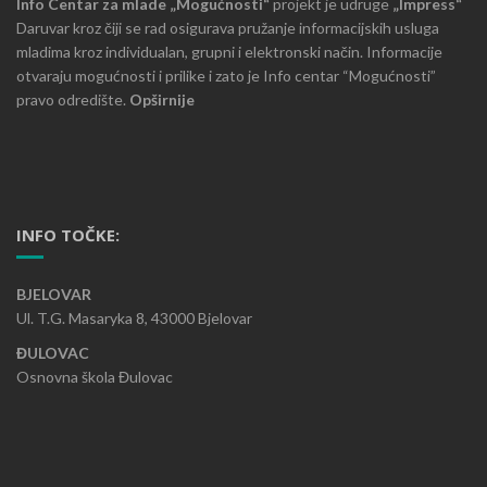
Info Centar za mlade „Mogućnosti“
projekt je udruge
„Impress“
Daruvar kroz čiji se rad osigurava pružanje informacijskih usluga
mladima kroz individualan, grupni i elektronski način. Informacije
otvaraju mogućnosti i prilike i zato je Info centar “Mogućnosti”
pravo odredište.
Opširnije
INFO TOČKE:
BJELOVAR
Ul. T.G. Masaryka 8, 43000 Bjelovar
ĐULOVAC
Osnovna škola Đulovac