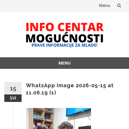
Menu
Skip
to
content
MENU
Skip
to
content
WhatsApp Image 2026-05-15 at
15
11.06.19 (1)
SVI