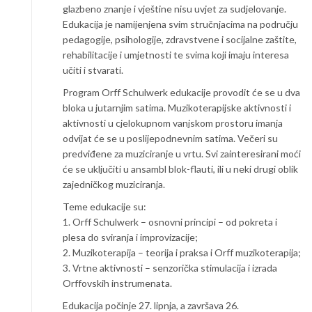
glazbeno znanje i vještine nisu uvjet za sudjelovanje.
Edukacija je namijenjena svim stručnjacima na području
pedagogije, psihologije, zdravstvene i socijalne zaštite,
rehabilitacije i umjetnosti te svima koji imaju interesa
učiti i stvarati.
Program Orff Schulwerk edukacije provodit će se u dva
bloka u jutarnjim satima. Muzikoterapijske aktivnosti i
aktivnosti u cjelokupnom vanjskom prostoru imanja
odvijat će se u poslijepodnevnim satima. Večeri su
predviđene za muziciranje u vrtu. Svi zainteresirani moći
će se uključiti u ansambl blok-flauti, ili u neki drugi oblik
zajedničkog muziciranja.
Teme edukacije su:
1. Orff Schulwerk – osnovni principi – od pokreta i
plesa do sviranja i improvizacije;
2. Muzikoterapija – teorija i praksa i Orff muzikoterapija;
3. Vrtne aktivnosti – senzorička stimulacija i izrada
Orffovskih instrumenata.
Edukacija počinje 27. lipnja, a završava 26.