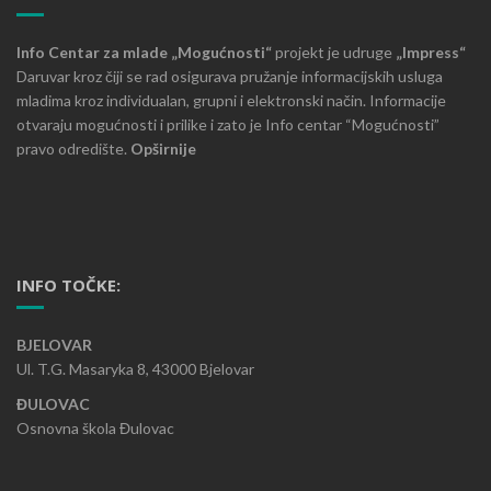
Info Centar za mlade „Mogućnosti“
projekt je udruge
„Impress“
Daruvar kroz čiji se rad osigurava pružanje informacijskih usluga
mladima kroz individualan, grupni i elektronski način. Informacije
otvaraju mogućnosti i prilike i zato je Info centar “Mogućnosti”
pravo odredište.
Opširnije
INFO TOČKE:
BJELOVAR
Ul. T.G. Masaryka 8, 43000 Bjelovar
ĐULOVAC
Osnovna škola Đulovac