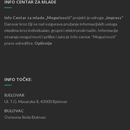
INFO CENTAR ZA MLADE
Info Centar za mlade „Mogućnosti“
projekt je udruge
„Impress“
Daruvar kroz čiji se rad osigurava pružanje informacijskih usluga
mladima kroz individualan, grupni i elektronski način. Informacije
otvaraju mogućnosti i prilike i zato je Info centar “Mogućnosti”
pravo odredište.
Opširnije
INFO TOČKE:
BJELOVAR
Ul. T.G. Masaryka 8, 43000 Bjelovar
ĐULOVAC
Osnovna škola Đulovac