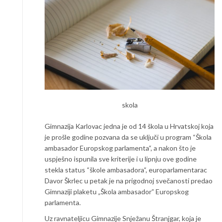
skola
Gimnazija Karlovac jedna je od 14 škola u Hrvatskoj koja
je prošle godine pozvana da se uključi u program “Škola
ambasador Europskog parlamenta“, a nakon što je
uspješno ispunila sve kriterije i u lipnju ove godine
stekla status “škole ambasadora“, europarlamentarac
Davor Škrlec u petak je na prigodnoj svečanosti predao
Gimnaziji plaketu „Škola ambasador” Europskog
parlamenta.
Uz ravnateljicu Gimnazije Snježanu Štranjgar, koja je