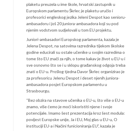
plaketu preuzela u ime škole, hrvatski zastupnik u
Europskom parlamentu Škrlec je plaketu uručio i
profesorici engleskog jezika Jeleni Despot kao senioru-
ambasadoru i još 20 juniora-ambasadora koji su pod
njenim vodstvom sudjelovali u tom EU projektu.
Juniori-ambasadori Europskog parlamenta, kazala je
Jelena Despot, na satovima razrednika tijekom školske
godine educirali su ostale učenike u svojim razredima o
tome što EU znači za njih, o tome kakav je život u EU-u i
sve osnovno što se i u sklopu građanskog odgoja treba
znati o EU-u. Prošlog tjedna Davor Škrlec organizirao je
za profesoricu Jelenu Despot i deset njenih juniora-
ambasadora posjet Europskom parlamentu u
Strasbourgu.
“Bez obzira na stavove učenika o EU-u, što više o EU-u
znamo, više ćemo je moći iskoristiti njene i svoje
potencijale. Imamo šest prezentacija kroz šest modula:
povijest Europske unije, Ja i EU, Moj glas u EU-u, O
instituciji EU-a i Načini funicioniranja EU”, kazala je