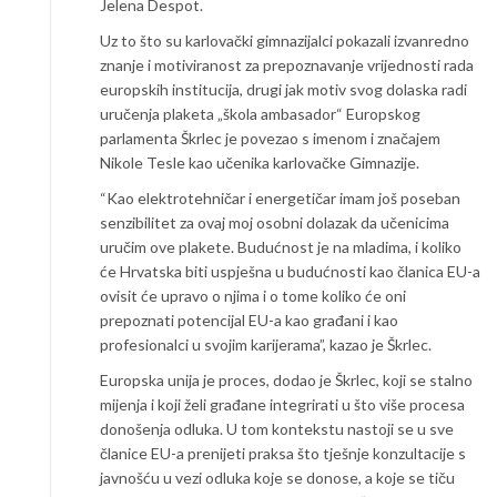
Jelena Despot.
Uz to što su karlovački gimnazijalci pokazali izvanredno
znanje i motiviranost za prepoznavanje vrijednosti rada
europskih institucija, drugi jak motiv svog dolaska radi
uručenja plaketa „škola ambasador“ Europskog
parlamenta Škrlec je povezao s imenom i značajem
Nikole Tesle kao učenika karlovačke Gimnazije.
“Kao elektrotehničar i energetičar imam još poseban
senzibilitet za ovaj moj osobni dolazak da učenicima
uručim ove plakete. Budućnost je na mladima, i koliko
će Hrvatska biti uspješna u budućnosti kao članica EU-a
ovisit će upravo o njima i o tome koliko će oni
prepoznati potencijal EU-a kao građani i kao
profesionalci u svojim karijerama”, kazao je Škrlec.
Europska unija je proces, dodao je Škrlec, koji se stalno
mijenja i koji želi građane integrirati u što više procesa
donošenja odluka. U tom kontekstu nastoji se u sve
članice EU-a prenijeti praksa što tješnje konzultacije s
javnošću u vezi odluka koje se donose, a koje se tiču