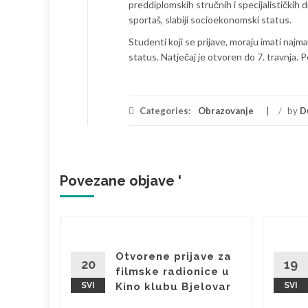
preddiplomskih stručnih i specijalističkih d
sportaš, slabiji socioekonomski status.
Studenti koji se prijave, moraju imati najm
status. Natječaj je otvoren do 7. travnja.
Categories:
Obrazovanje
/
by
D
Povezane objave '
o jutro
Otvorene prijave za
pskog
20
19
filmske radionice u
 2026
SVI
Kino klubu Bjelovar
SVI
 2026. U