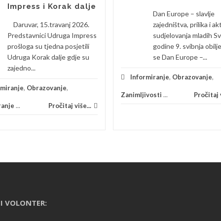
Impress i Korak dalje
Dan Europe – slavlje
Daruvar, 15.travanj 2026.
zajedništva, prilika i a
Predstavnici Udruga Impress
sudjelovanja mladih S
prošloga su tjedna posjetili
godine 9. svibnja obilj
Udruga Korak dalje gdje su
se Dan Europe –...
zajedno...
Informiranje
,
Obrazovanje
,
rmiranje
,
Obrazovanje
,
Zanimljivosti
...
Pročitaj v
ranje
...
Pročitaj više...
I VOLONTER: