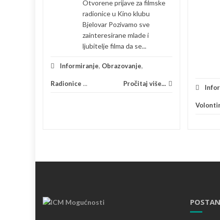
Otvorene prijave za filmske
radionice u Kino klubu
adih
Bjelovar Pozivamo sve
arku u
zainteresirane mlade i
2026....
ljubitelje filma da se...
zovanje
Informiranje
,
Obrazovanje
,
 više...
Radionice
...
Pročitaj više...
Info
Volonti
POSTAN