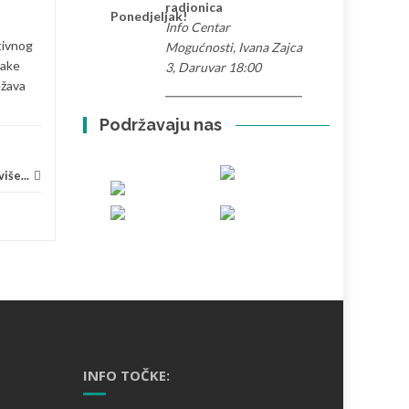
radionica
održanom 25. travnja 2026. u
Ponedjeljak!
Info Centar
Daruvaru, Udruga Impress
ktivnog
Mogućnosti, Ivana Zajca
predstavila je svoj rad...
vake
3, Daruvar 18:00
ežava
Informiranje
,
Obrazovanje
Inform
Pročitaj više...
Podržavaju nas
...
iše...
INFO TOČKE: