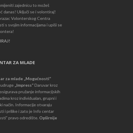
romijeniti zajednicu to možeš
ć danas! Uključi se i volontiraj!
razac Volonterskog Centra
i s svojim informacijama i upiši se
lontera!
RAJ!
ENTAR ZA MLADE
tar za mlade „Mogućnosti“
e udruge
„Impress“
Daruvar kroz
d osigurava pružanje informacijskih
dima kroz individualan, grupni i
i način. Informacije otvaraju
 i prilike i zato je Info centar
ti” pravo odredište.
Opširnije