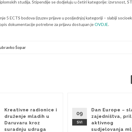
iplomskih studija. Stipendije se dodjeluju u četiri kategorije: izvrsnost, 
anje 5 ECTS bodova (izuzev prijave u posljednjoj kategoriji – slabiji socio
 Popis dokumentacije potrebne za prijavu dostupan je
OVDJE
.
ubravko Šopar
Kreativne radionice i
Dan Europe – sl
09
druženje mladih u
zajedništva, pril
Daruvaru kroz
SVI
aktivnog
suradnju udruga
sudjelovanja ml