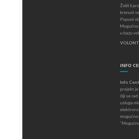
Želiš li p
krenuti ve
Popuni ob
Mogućnost
u bazu vo
VOLONTI
INFO C
Info Cen
projekt j
čiji se ra
usluga mla
elektronsk
mogućnosti
“Mogućnos