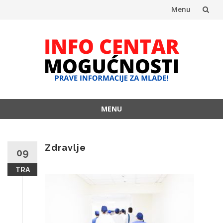
Menu
Skip
to
content
MENU
Skip
to
content
Zdravlje
09
TRA