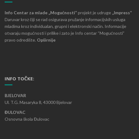
Info Centar za mlade „Mogućnosti“
projekt je udruge
„Impress“
Daruvar kroz čiji se rad osigurava pružanje informacijskih usluga
mladima kroz individualan, grupni i elektronski način. Informacije
otvaraju mogućnosti i prilike i zato je Info centar “Mogućnosti”
pravo odredište.
Opširnije
INFO TOČKE:
BJELOVAR
Ul. T.G. Masaryka 8, 43000 Bjelovar
ĐULOVAC
Osnovna škola Đulovac