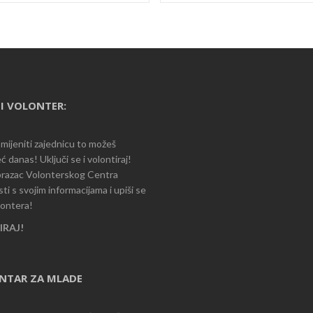
I VOLONTER:
romijeniti zajednicu to možeš
ć danas! Uključi se i volontiraj!
razac Volonterskog Centra
i s svojim informacijama i upiši se
lontera!
RAJ!
ENTAR ZA MLADE