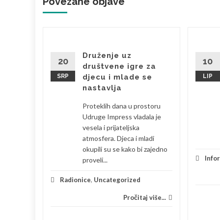
Povezane objave '
brala
Druženje uz
20
10
društvene igre za
SRP
djecu i mlade se
LIP
bila sam
nastavlja
 je
Proteklih dana u prostoru
eski s
Udruge Impress vladala je
la sam se
vesela i prijateljska
atmosfera. Djeca i mladi
okupili su se kako bi zajedno
je
Info
proveli...
 više...
Radionice
,
Uncategorized
Pročitaj više...