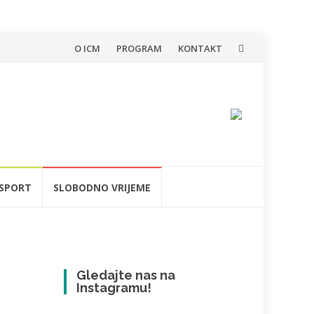
Skip
O ICM
PROGRAM
KONTAKT
to
content
SPORT
SLOBODNO VRIJEME
Gledajte nas na
Instagramu!