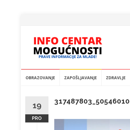
Skip
OBRAZOVANJE
ZAPOŠLJAVANJE
ZDRAVLJE
to
content
317487803_50546010
19
PRO