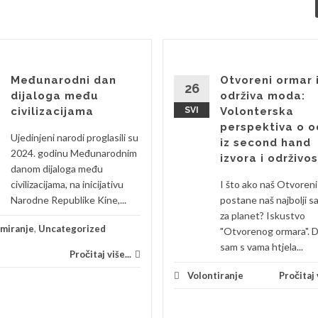
Međunarodni dan
Otvoreni ormar 
26
dijaloga među
održiva moda:
civilizacijama
SVI
Volonterska
perspektiva o o
Ujedinjeni narodi proglasili su
iz second hand
2024. godinu Međunarodnim
izvora i održivos
danom dijaloga među
civilizacijama, na inicijativu
I što ako naš Otvoren
Narodne Republike Kine,...
postane naš najbolji s
za planet? Iskustvo
rmiranje
,
Uncategorized
"Otvorenog ormara". 
sam s vama htjela...
Pročitaj više...
Volontiranje
Pročitaj v