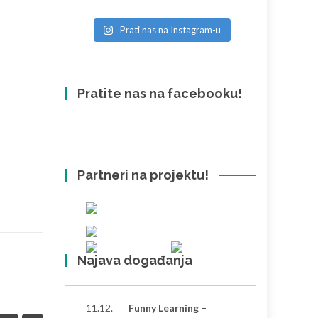
Prati nas na Instagram-u
Pratite nas na facebooku!
Partneri na projektu!
Najava događanja
11.12.
Funny Learning –