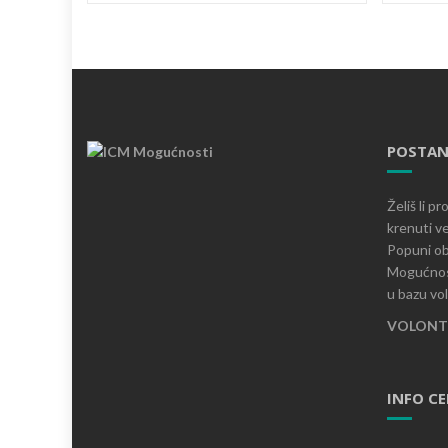
POSTAN
Želiš li p
krenuti ve
Popuni ob
Mogućnost
u bazu vo
VOLONTI
INFO C