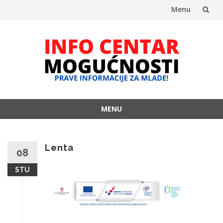
Menu
Skip
to
content
MENU
Skip
to
content
Lenta
08
STU