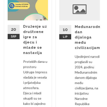
Druženje uz
Međunarodni
20
10
društvene
dan
SRP
igre za
LIP
dijaloga
djecu i
među
mlade se
civilizacijama
nastavlja
Ujedinjeni narodi
Proteklih dana u
proglasili su
prostoru
2024. godinu
Udruge Impress
Međunarodnim
vladala je vesela
danom dijaloga
i prijateljska
među
atmosfera.
civilizacijama, na
Djeca i mladi
inicijativu
okupili su se
Narodne
kako bi zajedno
Republike