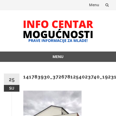
Menu
Skip
to
content
MENU
Skip
to
content
141783930_3726781254023740_1923
25
SIJ