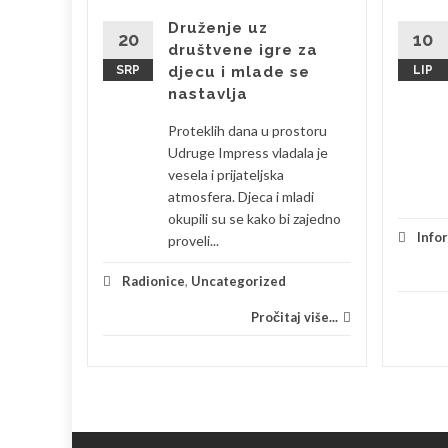
brala
Druženje uz
20
10
društvene igre za
SRP
djecu i mlade se
LIP
bila sam
nastavlja
 je
Proteklih dana u prostoru
eski s
Udruge Impress vladala je
la sam se
vesela i prijateljska
atmosfera. Djeca i mladi
okupili su se kako bi zajedno
je
Info
proveli...
 više...
Radionice
,
Uncategorized
Pročitaj više...