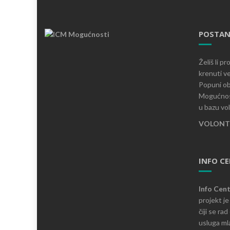
POSTAN
Želiš li p
krenuti ve
Popuni ob
Mogućnost
u bazu vo
VOLONTI
INFO C
Info Cen
projekt j
čiji se ra
usluga mla