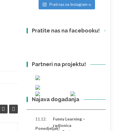
Prati nas na Instagram-u
Pratite nas na facebooku!
Partneri na projektu!
Najava događanja
11.12.
Funny Learning –
radionica
Ponedjeljak!