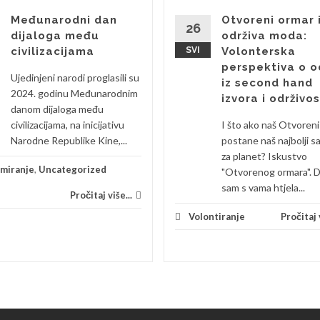
Međunarodni dan
Otvoreni ormar 
26
dijaloga među
održiva moda:
civilizacijama
SVI
Volonterska
perspektiva o o
Ujedinjeni narodi proglasili su
iz second hand
2024. godinu Međunarodnim
izvora i održivos
danom dijaloga među
civilizacijama, na inicijativu
I što ako naš Otvoren
Narodne Republike Kine,...
postane naš najbolji s
za planet? Iskustvo
rmiranje
,
Uncategorized
"Otvorenog ormara". 
sam s vama htjela...
Pročitaj više...
Volontiranje
Pročitaj v