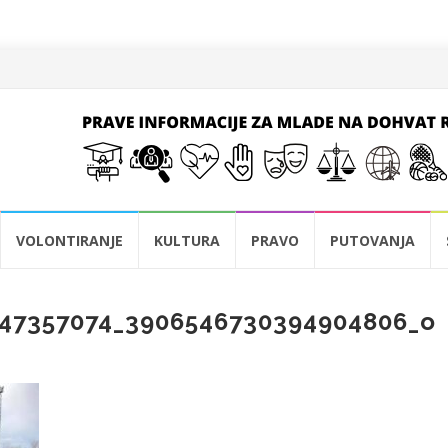
VOLONTIRANJE
KULTURA
PRAVO
PUTOVANJA
247357074_3906546730394904806_o