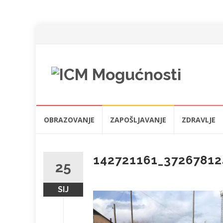
Skip
OBRAZOVANJE
ZAPOŠLJAVANJE
ZDRAVLJE
to
content
142721161_3726781
25
SIJ