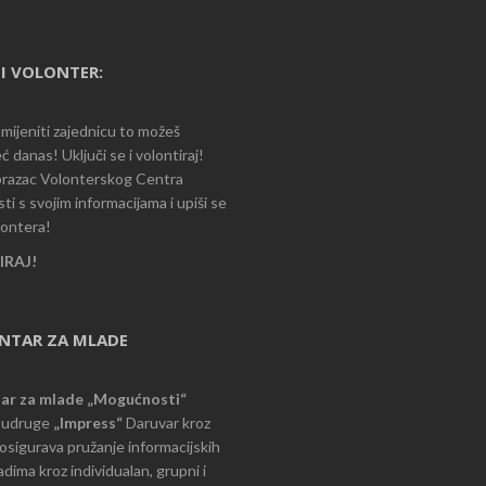
I VOLONTER:
romijeniti zajednicu to možeš
ć danas! Uključi se i volontiraj!
razac Volonterskog Centra
i s svojim informacijama i upiši se
lontera!
RAJ!
ENTAR ZA MLADE
tar za mlade „Mogućnosti“
e udruge
„Impress“
Daruvar kroz
d osigurava pružanje informacijskih
dima kroz individualan, grupni i