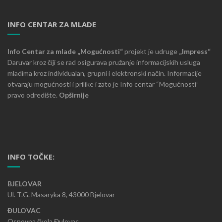
INFO CENTAR ZA MLADE
Info Centar za mlade „Mogućnosti“
projekt je udruge
„Impress“
Daruvar kroz čiji se rad osigurava pružanje informacijskih usluga
mladima kroz individualan, grupni i elektronski način. Informacije
otvaraju mogućnosti i prilike i zato je Info centar “Mogućnosti”
pravo odredište.
Opširnije
INFO TOČKE:
BJELOVAR
Ul. T.G. Masaryka 8, 43000 Bjelovar
ĐULOVAC
Osnovna škola Đulovac