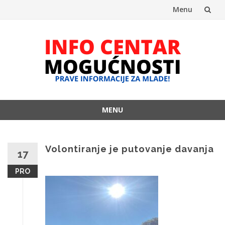
Menu
Skip
to
content
MENU
Skip
to
content
Volontiranje je putovanje davanja
17
PRO