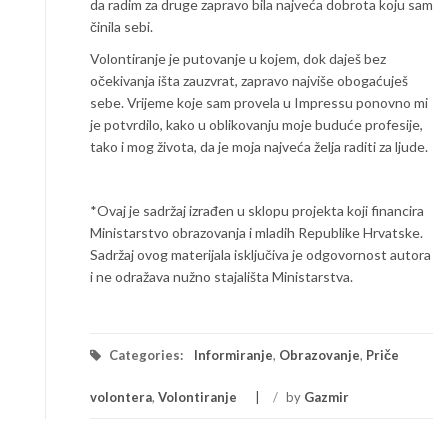
da radim za druge zapravo bila najveća dobrota koju sam
činila sebi.
Volontiranje je putovanje u kojem, dok daješ bez
očekivanja išta zauzvrat, zapravo najviše obogaćuješ
sebe. Vrijeme koje sam provela u Impressu ponovno mi
je potvrdilo, kako u oblikovanju moje buduće profesije,
tako i mog života, da je moja najveća želja raditi za ljude.
*Ovaj je sadržaj izrađen u sklopu projekta koji financira
Ministarstvo obrazovanja i mladih Republike Hrvatske.
Sadržaj ovog materijala isključiva je odgovornost autora
i ne odražava nužno stajališta Ministarstva.
Categories:
Informiranje
,
Obrazovanje
,
Priče
volontera
,
Volontiranje
/
by
Gazmir