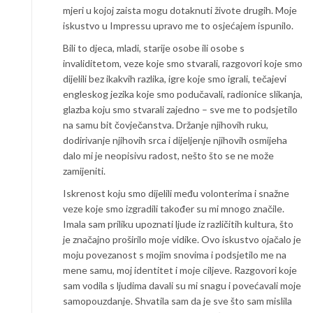
mjeri u kojoj zaista mogu dotaknuti živote drugih. Moje
iskustvo u Impressu upravo me to osjećajem ispunilo.
Bili to djeca, mladi, starije osobe ili osobe s
invaliditetom, veze koje smo stvarali, razgovori koje smo
dijelili bez ikakvih razlika, igre koje smo igrali, tečajevi
engleskog jezika koje smo podučavali, radionice slikanja,
glazba koju smo stvarali zajedno – sve me to podsjetilo
na samu bit čovječanstva. Držanje njihovih ruku,
dodirivanje njihovih srca i dijeljenje njihovih osmijeha
dalo mi je neopisivu radost, nešto što se ne može
zamijeniti.
Iskrenost koju smo dijelili među volonterima i snažne
veze koje smo izgradili također su mi mnogo značile.
Imala sam priliku upoznati ljude iz različitih kultura, što
je značajno proširilo moje vidike. Ovo iskustvo ojačalo je
moju povezanost s mojim snovima i podsjetilo me na
mene samu, moj identitet i moje ciljeve. Razgovori koje
sam vodila s ljudima davali su mi snagu i povećavali moje
samopouzdanje. Shvatila sam da je sve što sam mislila