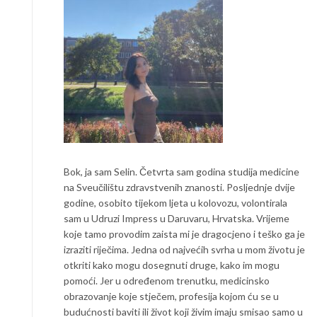
Bok, ja sam Selin. Četvrta sam godina studija medicine
na Sveučilištu zdravstvenih znanosti. Posljednje dvije
godine, osobito tijekom ljeta u kolovozu, volontirala
sam u Udruzi Impress u Daruvaru, Hrvatska. Vrijeme
koje tamo provodim zaista mi je dragocjeno i teško ga je
izraziti riječima. Jedna od najvećih svrha u mom životu je
otkriti kako mogu dosegnuti druge, kako im mogu
pomoći. Jer u određenom trenutku, medicinsko
obrazovanje koje stječem, profesija kojom ću se u
budućnosti baviti ili život koji živim imaju smisao samo u