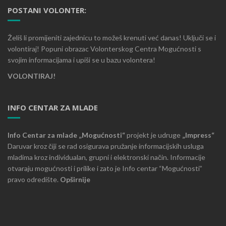
POSTANI VOLONTER:
Želiš li promijeniti zajednicu to možeš krenuti već danas! Uključi se i
volontiraj! Popuni obrazac Volonterskog Centra Mogućnosti s
svojim informacijama i upiši se u bazu volontera!
VOLONTIRAJ!
INFO CENTAR ZA MLADE
Info Centar za mlade „Mogućnosti“
projekt je udruge
„Impress“
Daruvar kroz čiji se rad osigurava pružanje informacijskih usluga
mladima kroz individualan, grupni i elektronski način. Informacije
otvaraju mogućnosti i prilike i zato je Info centar “Mogućnosti”
pravo odredište.
Opširnije