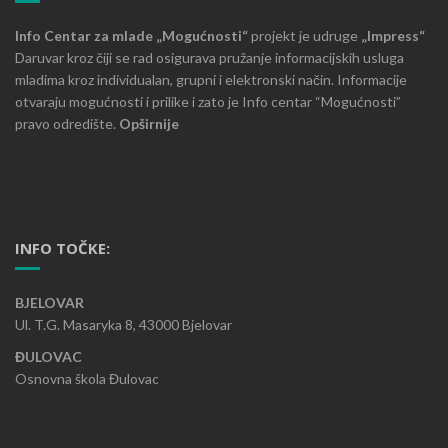
Info Centar za mlade „Mogućnosti“
projekt je udruge
„Impress“
Daruvar kroz čiji se rad osigurava pružanje informacijskih usluga
mladima kroz individualan, grupni i elektronski način. Informacije
otvaraju mogućnosti i prilike i zato je Info centar “Mogućnosti”
pravo odredište.
Opširnije
INFO TOČKE:
BJELOVAR
Ul. T.G. Masaryka 8, 43000 Bjelovar
ĐULOVAC
Osnovna škola Đulovac