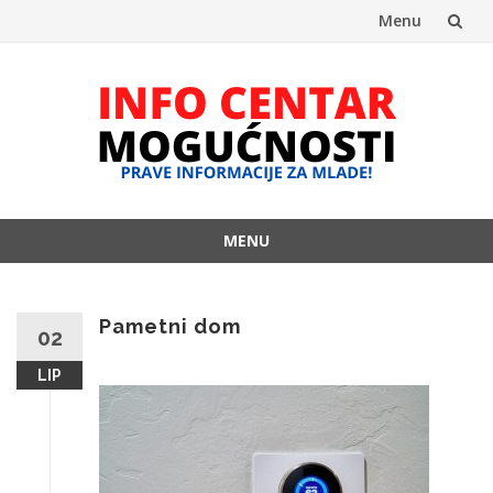
Menu
Skip
to
content
MENU
Skip
to
content
Pametni dom
02
LIP