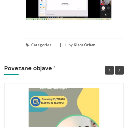
Categories:
/
by
Klara Orban
Povezane objave '