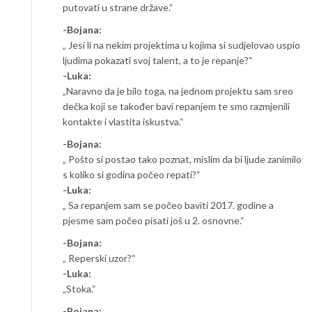
putovati u strane države.“
-Bojana:
„ Jesi li na nekim projektima u kojima si sudjelovao uspio
ljudima pokazati svoj talent, a to je repanje?“
-Luka:
„Naravno da je bilo toga, na jednom projektu sam sreo
dečka koji se također bavi repanjem te smo razmjenili
kontakte i vlastita iskustva.“
-Bojana:
„ Pošto si postao tako poznat, mislim da bi ljude zanimilo
s koliko si godina počeo repati?“
-Luka:
„ Sa repanjem sam se počeo baviti 2017. godine a
pjesme sam počeo pisati još u 2. osnovne.“
-Bojana:
„ Reperski uzor?“
-Luka:
„Stoka.“
-Bojana: