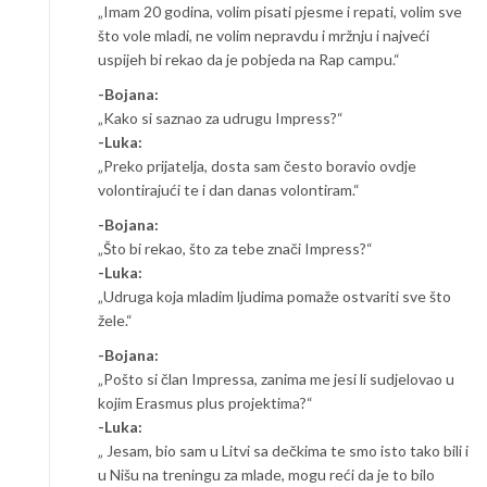
„Imam 20 godina, volim pisati pjesme i repati, volim sve
što vole mladi, ne volim nepravdu i mržnju i najveći
uspijeh bi rekao da je pobjeda na Rap campu.“
-Bojana:
„Kako si saznao za udrugu Impress?“
-Luka:
„Preko prijatelja, dosta sam često boravio ovdje
volontirajući te i dan danas volontiram.“
-Bojana:
„Što bi rekao, što za tebe znači Impress?“
-Luka:
„Udruga koja mladim ljudima pomaže ostvariti sve što
žele.“
-Bojana:
„Pošto si član Impressa, zanima me jesi li sudjelovao u
kojim Erasmus plus projektima?“
-Luka:
„ Jesam, bio sam u Litvi sa dečkima te smo isto tako bili i
u Nišu na treningu za mlade, mogu reći da je to bilo