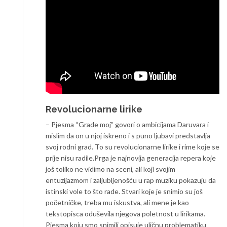
Revolucionarne lirike
– Pjesma “Grade moj” govori o ambicijama Daruvara i
mislim da on u njoj iskreno i s puno ljubavi predstavlja
svoj rodni grad. To su revolucionarne lirike i rime koje se
prije nisu radile.Prga je najnovija generacija repera koje
još toliko ne vidimo na sceni, ali koji svojim
entuzijazmom i zaljubljenošću u rap muziku pokazuju da
istinski vole to što rade. Stvari koje je snimio su još
početničke, treba mu iskustva, ali mene je kao
tekstopisca oduševila njegova poletnost u lirikama.
Pjesma koju smo snimili opisuje uličnu problematiku