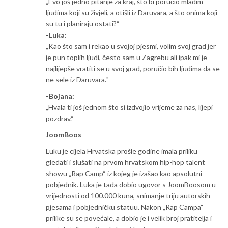
„Evo još jedno pitanje za kraj, što bi poručio mladim
ljudima koji su živjeli, a otišli iz Daruvara, a što onima koji
su tu i planiraju ostati?“
-Luka:
„Kao što sam i rekao u svojoj pjesmi, volim svoj grad jer
je pun toplih ljudi, često sam u Zagrebu ali ipak mi je
najlijepše vratiti se u svoj grad, poručio bih ljudima da se
ne sele iz Daruvara.“
-Bojana:
„Hvala ti još jednom što si izdvojio vrijeme za nas, lijepi
pozdrav.“
JoomBoos
Luku je cijela Hrvatska prošle godine imala priliku
gledati i slušati na prvom hrvatskom hip-hop talent
showu „Rap Camp“ iz kojeg je izašao kao apsolutni
pobjednik. Luka je tada dobio ugovor s JoomBoosom u
vrijednosti od 100.000 kuna, snimanje triju autorskih
pjesama i pobjedničku statuu. Nakon „Rap Campa“
prilike su se povećale, a dobio je i velik broj pratitelja i