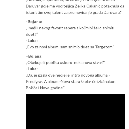
Daruvar gdje me voditeljica Željka Čakanić potaknula da
iskoristim svoj talent za promoviranje grada Daruvara.“
-Bojana:
„Imaš li nekog favorit repera s kojim bi želio snimiti
duet?“
-Luka:
„Evo za novi album sam snimio duet sa Targetom.“
–
Bojana:
„Očekuje li publiku uskoro neka nova stvar?“
-Luka:
„Da, je izašla ove nedjelje, intro novoga albuma -
Predigra-. A album -Nova stara škola- će izići nakon
Božića i Nove godine.“