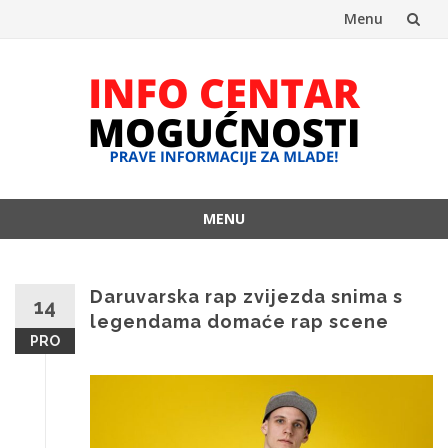
Menu
Skip
to
content
MENU
Skip
to
content
Daruvarska rap zvijezda snima s
14
legendama domaće rap scene
PRO