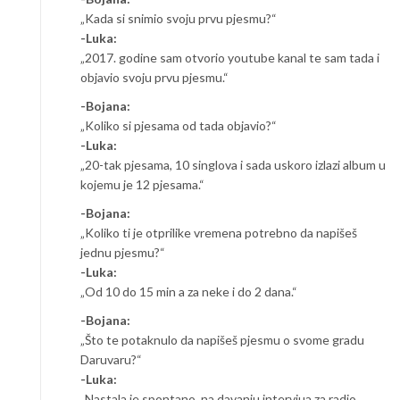
„Kada si snimio svoju prvu pjesmu?“
-Luka:
„2017. godine sam otvorio youtube kanal te sam tada i
objavio svoju prvu pjesmu.“
-Bojana:
„Koliko si pjesama od tada objavio?“
-Luka:
„20-tak pjesama, 10 singlova i sada uskoro izlazi album u
kojemu je 12 pjesama.“
-Bojana:
„Koliko ti je otprilike vremena potrebno da napišeš
jednu pjesmu?“
-Luka:
„Od 10 do 15 min a za neke i do 2 dana.“
-Bojana:
„Što te potaknulo da napišeš pjesmu o svome gradu
Daruvaru?“
-Luka:
„Nastala je spontano, na davanju intervjua za radio