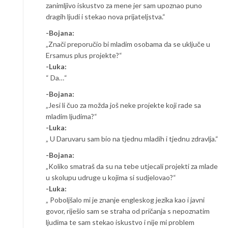
zanimljivo iskustvo za mene jer sam upoznao puno
dragih ljudi i stekao nova prijateljstva.“
-Bojana:
„Znači preporučio bi mladim osobama da se uključe u
Ersamus plus projekte?“
-Luka:
“ Da…“
-Bojana:
„Jesi li čuo za možda još neke projekte koji rade sa
mladim ljudima?“
-Luka:
„ U Daruvaru sam bio na tjednu mladih i tjednu zdravlja.“
-Bojana:
„Koliko smatraš da su na tebe utjecali projekti za mlade
u skolupu udruge u kojima si sudjelovao?“
-Luka:
„ Poboljšalo mi je znanje engleskog jezika kao i javni
govor, riješio sam se straha od pričanja s nepoznatim
ljudima te sam stekao iskustvo i nije mi problem