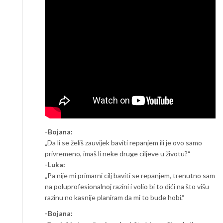
-Bojana:
„Da li se želiš zauvijek baviti repanjem ili je ovo samo
privremeno, imaš li neke druge ciljeve u životu?“
-Luka:
„Pa nije mi primarni cilj baviti se repanjem, trenutno sam
na poluprofesionalnoj razini i volio bi to dići na što višu
razinu no kasnije planiram da mi to bude hobi.“
-Bojana: