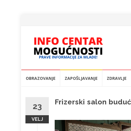
Skip
OBRAZOVANJE
ZAPOŠLJAVANJE
ZDRAVLJE
to
content
Frizerski salon budu
23
VELJ