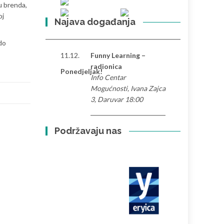
u brenda,
oj
Najava događanja
 do
11.12.
Funny Learning –
radionica
Ponedjeljak!
Info Centar
Mogućnosti, Ivana Zajca
3, Daruvar 18:00
Podržavaju nas