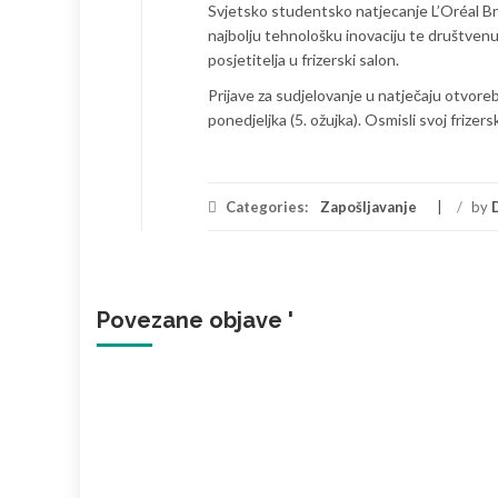
Svjetsko studentsko natjecanje L’Oréal Br
najbolju tehnološku inovaciju te društvenu
posjetitelja u frizerski salon.
Prijave za sudjelovanje u natječaju otvorebe
ponedjeljka (5. ožujka). Osmisli svoj frizer
Categories:
Zapošljavanje
/
by
Povezane objave '