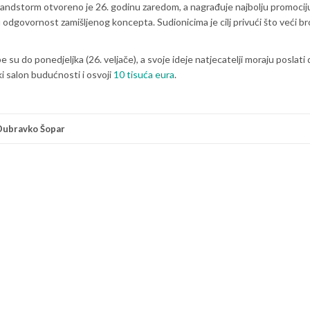
andstorm otvoreno je 26. godinu zaredom, a nagrađuje najbolju promocij
 odgovornost zamišljenog koncepta. Sudionicima je cilj privući što veći br
 su do ponedjeljka (26. veljače), a svoje ideje natjecatelji moraju poslati
ski salon budućnosti i osvoji
10 tisuća eura
.
Dubravko Šopar