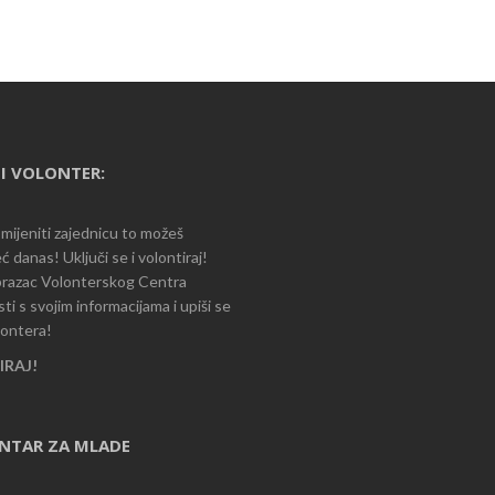
I VOLONTER:
romijeniti zajednicu to možeš
ć danas! Uključi se i volontiraj!
razac Volonterskog Centra
i s svojim informacijama i upiši se
lontera!
RAJ!
ENTAR ZA MLADE