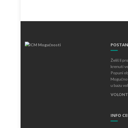
POSTAN
Želiš li p
krenuti ve
Popuni ob
Mogućnost
u bazu vo
VOLONTI
INFO C