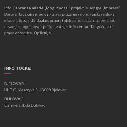
Info Centar za mlade „Mogućnosti“
projekt je udruge
„Impress“
Daruvar kroz čiji se rad osigurava pružanje informacijskih usluga
mladima kroz individualan, grupni i elektronski način. Informacije
otvaraju mogućnosti i prilike i zato je Info centar “Mogućnosti”
pravo odredište.
Opširnije
INFO TOČKE:
BJELOVAR
Ul. T.G. Masaryka 8, 43000 Bjelovar
ĐULOVAC
Osnovna škola Đulovac