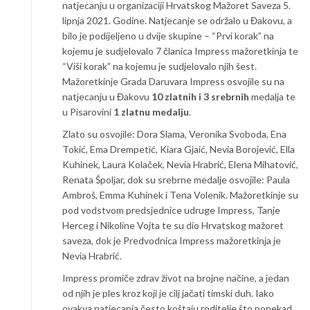
natjecanju u organizaciji Hrvatskog Mažoret Saveza 5.
lipnja 2021. Godine. Natjecanje se održalo u Đakovu, a
bilo je podijeljeno u dvije skupine – “Prvi korak” na
kojemu je sudjelovalo 7 članica Impress mažoretkinja te
“Viši korak” na kojemu je sudjelovalo njih šest.
Mažoretkinje Grada Daruvara Impress osvojile su na
natjecanju u Đakovu
10 zlatnih i 3 srebrnih
medalja te
u Pisarovini
1 zlatnu medalju
.
Zlato su osvojile: Dora Slama, Veronika Svoboda, Ena
Tokić, Ema Drempetić, Kiara Gjaić, Nevia Borojević, Ella
Kuhinek, Laura Kolaček, Nevia Hrabrić, Elena Mihatović,
Renata Špoljar, dok su srebrne medalje osvojile: Paula
Ambroš, Emma Kuhinek i Tena Volenik. Mažoretkinje su
pod vodstvom predsjednice udruge Impress, Tanje
Herceg i Nikoline Vojta te su dio Hrvatskog mažoret
saveza, dok je Predvodnica Impress mažoretkinja je
Nevia Hrabrić.
Impress promiče zdrav život na brojne načine, a jedan
od njih je ples kroz koji je cilj jačati timski duh. Iako
ovakva natjecanja često koštaju roditelje što ponekad