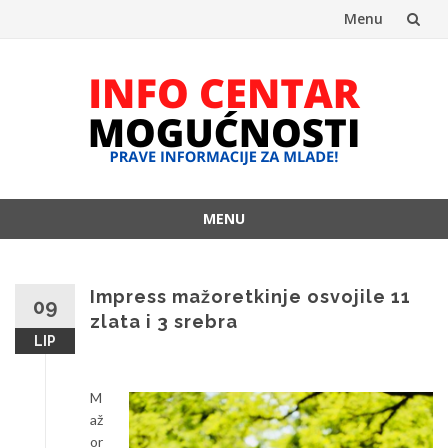
Menu
Skip
to
content
MENU
Skip
to
content
Impress mažoretkinje osvojile 11
09
zlata i 3 srebra
LIP
M
až
or