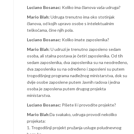
Luciano Bosanac:
Koliko ima članova vaša udruga?
Mario Blah:
Udruga trenutno ima oko stotinjak
članova, od kojih upravo osobe s intelektualnim
teškoćama, čine njih pola.
Luciano Bosanac:
Koliko imate zaposlenika?
Mario Blah:
U udruzi je trenutno zaposleno sedam
osoba, ali stalna postava je četiri zaposlenika. Od tih
sedam zaposlenika, dva zaposlenika su na neodređeno,
dva zaposlenika su na određeno i zaposleni su putem
trogodišnjeg programa nadležnog ministarstva, dok su
dvije osobe zaposlene putem Javnih radova i jedna
osoba je zaposlena putem drugog projekta
ministarstva.
Luciano Bosanac:
Pišete li i provodite projekte?
Mario Blah:
Da svakako, udruga provodi nekoliko
projekata:
1. Trogodišnji projekt pružanja usluge poludnevnog