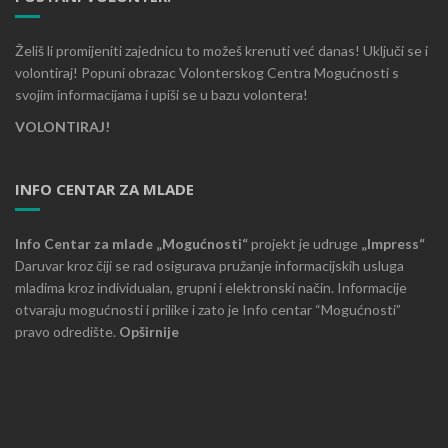
Želiš li promijeniti zajednicu to možeš krenuti već danas! Uključi se i
volontiraj! Popuni obrazac Volonterskog Centra Mogućnosti s
svojim informacijama i upiši se u bazu volontera!
VOLONTIRAJ!
INFO CENTAR ZA MLADE
Info Centar za mlade „Mogućnosti“
projekt je udruge
„Impress“
Daruvar kroz čiji se rad osigurava pružanje informacijskih usluga
mladima kroz individualan, grupni i elektronski način. Informacije
otvaraju mogućnosti i prilike i zato je Info centar “Mogućnosti”
pravo odredište.
Opširnije