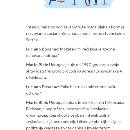
Intervjuirali smo voditelja Udruge Maria Blaha s kojim je
razgovarao Luciano Bosanac, a pod mentorstvom Loide
Šerfezi.
Luciano Bosanac:
Možete li mi reći koje je godine
osnovana udruga?
Mario Blah:
Udruga djeluje od 1997. godine, a svoje
aktivnosti trenutno provodi na adresi Ivanovčanska 4,
u Bjelovaru.
Luciano Bosanac:
Kako bi ste okarakterizirali vašu
udrugu?
Mario Blah:
Udruga osoba s intelektualnim teškoćama
Bjelovar je neprofitna, nestranačka i nevladina
organizacija, koja okuplja osobe s intelektualnim
teškoćama, njihove roditelje i članove obitelji, s ciljem
podizanja kvalitete života osoba s invaliditetom.