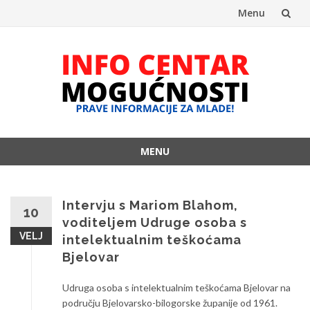
Menu
Skip
to
content
MENU
Skip
to
content
Intervju s Mariom Blahom,
10
voditeljem Udruge osoba s
VELJ
intelektualnim teškoćama
Bjelovar
Udruga osoba s intelektualnim teškoćama Bjelovar na
području Bjelovarsko-bilogorske županije od 1961.