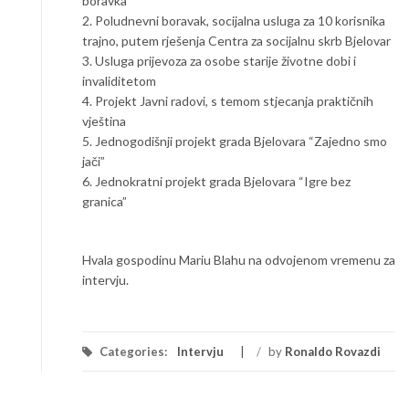
boravka
2. Poludnevni boravak, socijalna usluga za 10 korisnika
trajno, putem rješenja Centra za socijalnu skrb Bjelovar
3. Usluga prijevoza za osobe starije životne dobi i
invaliditetom
4. Projekt Javni radovi, s temom stjecanja praktičnih
vještina
5. Jednogodišnji projekt grada Bjelovara “Zajedno smo
jači”
6. Jednokratni projekt grada Bjelovara “Igre bez
granica”
Hvala gospodinu Mariu Blahu na odvojenom vremenu za
intervju.
Categories:
Intervju
/
by
Ronaldo Rovazdi