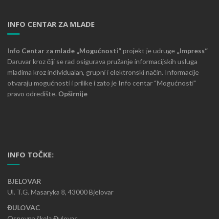
INFO CENTAR ZA MLADE
Info Centar za mlade „Mogućnosti“
projekt je udruge
„Impress“
Daruvar kroz čiji se rad osigurava pružanje informacijskih usluga
mladima kroz individualan, grupni i elektronski način. Informacije
otvaraju mogućnosti i prilike i zato je Info centar “Mogućnosti”
pravo odredište.
Opširnije
INFO TOČKE:
BJELOVAR
Ul. T.G. Masaryka 8, 43000 Bjelovar
ĐULOVAC
Osnovna škola Đulovac