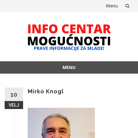
Menu
Skip
to
content
MENU
Skip
to
content
Mirko Knogl
10
VELJ