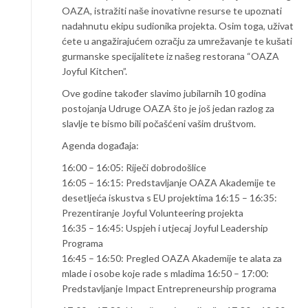
OAZA, istražiti naše inovativne resurse te upoznati
nadahnutu ekipu sudionika projekta. Osim toga, uživat
ćete u angažirajućem ozračju za umrežavanje te kušati
gurmanske specijalitete iz našeg restorana “OAZA
Joyful Kitchen”.
Ove godine također slavimo jubilarnih 10 godina
postojanja Udruge OAZA što je još jedan razlog za
slavlje te bismo bili počašćeni vašim društvom.
Agenda događaja:
16:00 – 16:05: Riječi dobrodošlice
16:05 – 16:15: Predstavljanje OAZA Akademije te
desetljeća iskustva s EU projektima 16:15 – 16:35:
Prezentiranje Joyful Volunteering projekta
16:35 – 16:45: Uspjeh i utjecaj Joyful Leadership
Programa
16:45 – 16:50: Pregled OAZA Akademije te alata za
mlade i osobe koje rade s mladima 16:50 – 17:00:
Predstavljanje Impact Entrepreneurship programa