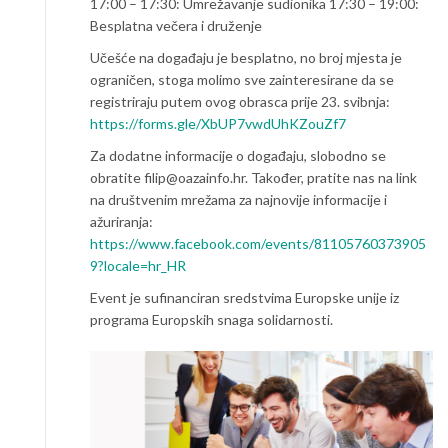
17:00 – 17:30: Umrežavanje sudionika 17:30 – 19:00:
Besplatna večera i druženje
Učešće na događaju je besplatno, no broj mjesta je
ograničen, stoga molimo sve zainteresirane da se
registriraju putem ovog obrasca prije 23. svibnja:
https://forms.gle/XbUP7vwdUhKZouZf7
Za dodatne informacije o događaju, slobodno se
obratite filip@oazainfo.hr. Također, pratite nas na link
na društvenim mrežama za najnovije informacije i
ažuriranja:
https://www.facebook.com/events/81105760373905
9?locale=hr_HR
Event je sufinanciran sredstvima Europske unije iz
programa Europskih snaga solidarnosti.