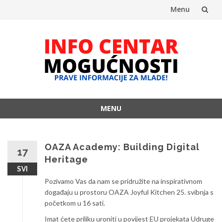
Menu
Skip
to
content
MENU
Skip
to
content
OAZA Academy: Building Digital
17
Heritage
SVI
Pozivamo Vas da nam se pridružite na inspirativnom
događaju u prostoru OAZA Joyful Kitchen 25. svibnja s
početkom u 16 sati.
Imat ćete priliku uroniti u povijest EU projekata Udruge