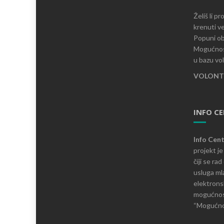
Želiš li p
krenuti ve
Popuni ob
Mogućnost
u bazu vo
VOLONTI
INFO C
Info Cen
projekt j
čiji se ra
usluga mla
elektronsk
mogućnosti
“Mogućnos