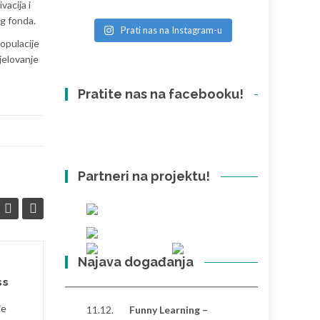
vacija i
og fonda.
Prati nas na Instagram-u
opulacije
djelovanje
Pratite nas na facebooku!
Partneri na projektu!
Najava događanja
Objavljen javni poziv
21
31
ss
za podnošenje
LIP
prijava za posao
SVI
je
11.12.
Funny Learning –
popisivača i