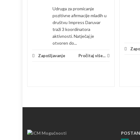
mladih u
Udruga za promicanje
ruvar
pozitivne afirmacije mladih u
tivnosti.
društvu Impress Daruvar
traži 3 koordinatora
aktivnosti. Natječaj je
 više...
otvoren do...
Zapo
Zapošljavanje
Pročitaj više...
POSTAN