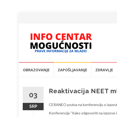
Skip
OBRAZOVANJE
ZAPOŠLJAVANJE
ZDRAVLJE
to
content
Reaktivacija NEET m
03
CERANEO poziva na konferenciju o izazovim
SRP
Konferencija “Kako odgovoriti na izazove in