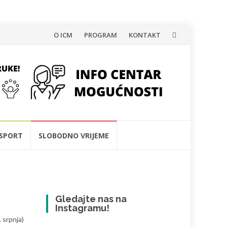
Skip
O ICM
PROGRAM
KONTAKT
to
content
SPORT
SLOBODNO VRIJEME
Gledajte nas na
Instagramu!
 srpnja)