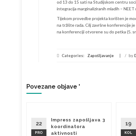
od 13 do 15 sati na Studijskom centru socij
integracija marginaliziranih mladih – NEET 
Tijekom provedbe projekta korišten je mode
na tržište rada. Cilj završne konferencije 
na konferenciji otvorene su do petka (5. s
Categories:
Zapošljavanje
/
by
Povezane objave '
s
Impress zapošljava 3
22
19
koordinatora
je
PRO
aktivnosti
KOL