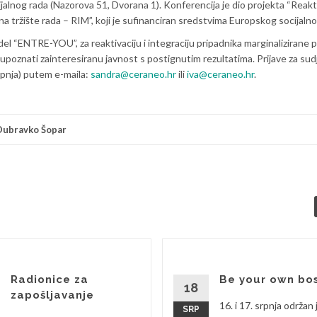
alnog rada (Nazorova 51, Dvorana 1). Konferencija je dio projekta “Reakti
na tržište rada – RIM”, koji je sufinanciran sredstvima Europskog socijaln
l “ENTRE-YOU”, za reaktivaciju i integraciju pripadnika marginalizirane p
je upoznati zainteresiranu javnost s postignutim rezultatima. Prijave za su
rpnja) putem e-maila:
sandra@ceraneo.hr
ili
iva@ceraneo.hr
.
Dubravko Šopar
Radionice za
Be your own bo
18
zapošljavanje
16. i 17. srpnja održan 
SRP