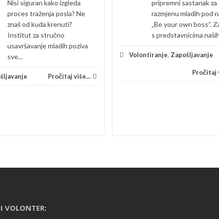
Nisi siguran kako izgleda
pripremni sastanak za
proces traženja posla? Ne
razmjenu mladih pod 
znaš od kuda krenuti?
„Be your own boss“. Z
Institut za stručno
s predstavnicima naših.
usavršavanje mladih poziva
Volontiranje
,
Zapošljavanje
sve...
Pročitaj v
šljavanje
Pročitaj više...
I VOLONTER: