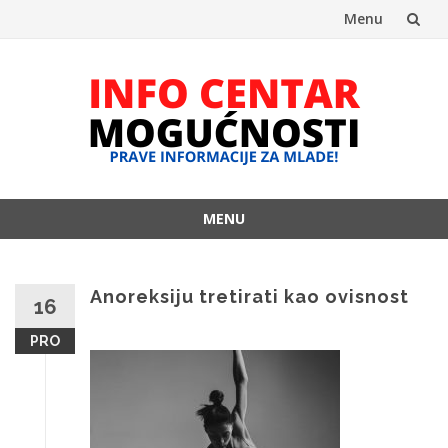
Menu
Skip
to
content
MENU
Skip
to
content
Anoreksiju tretirati kao ovisnost
16
PRO