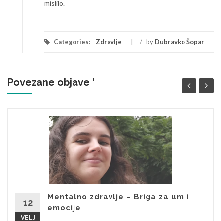
mislilo.
Categories:
Zdravlje
/
by
Dubravko Šopar
Povezane objave '
Mentalno zdravlje – Briga za um i
12
emocije
VELJ