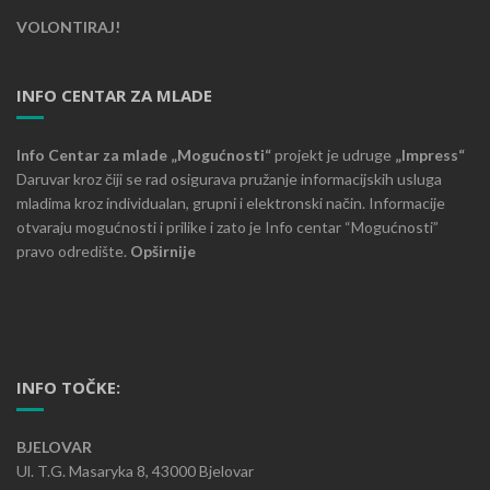
VOLONTIRAJ!
INFO CENTAR ZA MLADE
Info Centar za mlade „Mogućnosti“
projekt je udruge
„Impress“
Daruvar kroz čiji se rad osigurava pružanje informacijskih usluga
mladima kroz individualan, grupni i elektronski način. Informacije
otvaraju mogućnosti i prilike i zato je Info centar “Mogućnosti”
pravo odredište.
Opširnije
INFO TOČKE:
BJELOVAR
Ul. T.G. Masaryka 8, 43000 Bjelovar