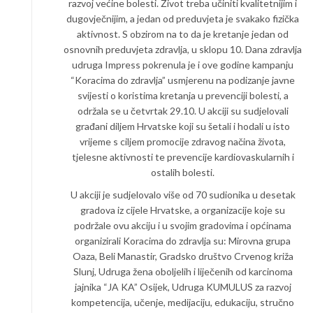
razvoj većine bolesti. Život treba učiniti kvalitetnijim i
dugovječnijim, a jedan od preduvjeta je svakako fizička
aktivnost. S obzirom na to da je kretanje jedan od
osnovnih preduvjeta zdravlja, u sklopu 10. Dana zdravlja
udruga Impress pokrenula je i ove godine kampanju
“Koracima do zdravlja” usmjerenu na podizanje javne
svijesti o koristima kretanja u prevenciji bolesti, a
održala se u četvrtak 29.10. U akciji su sudjelovali
građani diljem Hrvatske koji su šetali i hodali u isto
vrijeme s ciljem promocije zdravog načina života,
tjelesne aktivnosti te prevencije kardiovaskularnih i
ostalih bolesti.
U akciji je sudjelovalo više od 70 sudionika u desetak
gradova iz cijele Hrvatske, a organizacije koje su
podržale ovu akciju i u svojim gradovima i općinama
organizirali Koracima do zdravlja su: Mirovna grupa
Oaza, Beli Manastir, Gradsko društvo Crvenog križa
Slunj, Udruga žena oboljelih i liječenih od karcinoma
jajnika “JA KA” Osijek, Udruga KUMULUS za razvoj
kompetencija, učenje, medijaciju, edukaciju, stručno