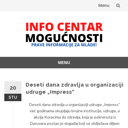
Menu
Skip
to
content
MENU
Skip
to
content
Deseti dana zdravlja u organizaciji
20
udruge „Impress“
STU
Deseti dana zdravlja u organizaciji udruge „Impress“
već godinama okupljaju brojne institucije, udruge, a
akcija Koracima do zdravlja, koja je pokrenuta iz
Daruvara postao je događaj koji se obilježava diljem