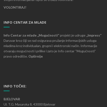
VOLONTIRAJ!
INFO CENTAR ZA MLADE
Info Centar za mlade „Mogućnosti“
projekt je udruge
„Impress“
Daruvar kroz čiji se rad osigurava pružanje informacijskih usluga
mladima kroz individualan, grupni i elektronski način. Informacije
otvaraju mogućnosti i prilike i zato je Info centar “Mogućnosti”
pravo odredište.
Opširnije
INFO TOČKE:
BJELOVAR
Ul. T.G. Masaryka 8, 43000 Bjelovar