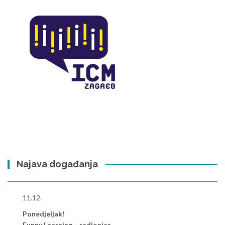
Najava događanja
11.12.
Ponedjeljak!
Funny Learning – radionica