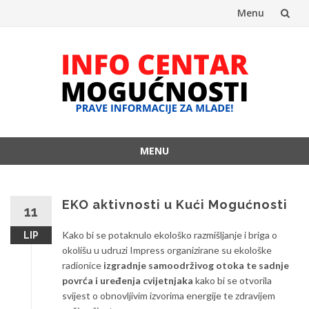
Menu
Skip
to
content
MENU
Skip
to
content
EKO aktivnosti u Kući Mogućnosti
11
Kako bi se potaknulo ekološko razmišljanje i briga o
LIP
okolišu u udruzi Impress organizirane su ekološke
radionice
izgradnje samoodrživog otoka te sadnje
povrća i uređenja cvijetnjaka
kako bi se otvorila
svijest o obnovljivim izvorima energije te zdravijem