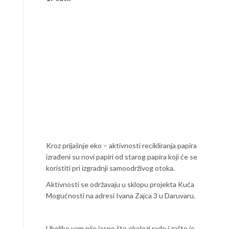
Kroz prijašnje eko – aktivnosti recikliranja papira
izrađeni su novi papiri od starog papira koji će se
koristiti pri izgradnji samoodrživog otoka.
Aktivnosti se održavaju u sklopu projekta Kuća
Mogućnosti na adresi Ivana Zajca 3 u Daruvaru.
Ukoliko vam nije jasno što ekolozi rade i zašto je