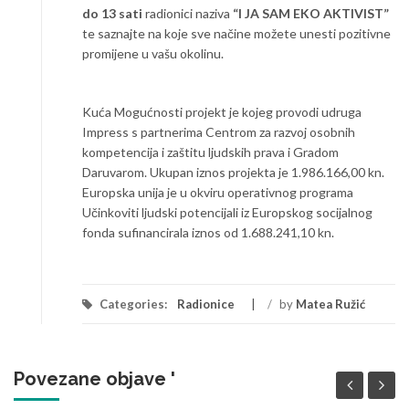
do 13 sati
radionici naziva
“I JA SAM EKO AKTIVIST”
te saznajte na koje sve načine možete unesti pozitivne
promijene u vašu okolinu.
Kuća Mogućnosti projekt je kojeg provodi udruga
Impress s partnerima Centrom za razvoj osobnih
kompetencija i zaštitu ljudskih prava i Gradom
Daruvarom. Ukupan iznos projekta je 1.986.166,00 kn.
Europska unija je u okviru operativnog programa
Učinkoviti ljudski potencijali iz Europskog socijalnog
fonda sufinancirala iznos od 1.688.241,10 kn.
Categories:
Radionice
/
by
Matea Ružić
Povezane objave '