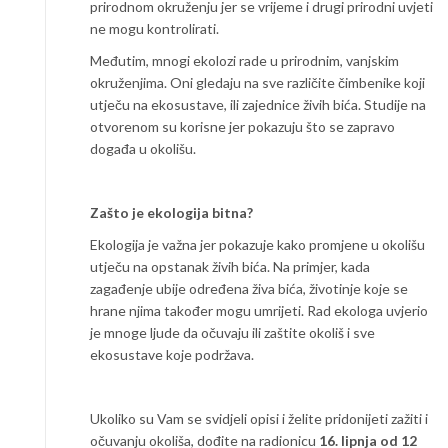
prirodnom okruženju jer se vrijeme i drugi prirodni uvjeti
ne mogu kontrolirati.
Međutim, mnogi ekolozi rade u prirodnim, vanjskim
okruženjima. Oni gledaju na sve različite čimbenike koji
utječu na ekosustave, ili zajednice živih bića. Studije na
otvorenom su korisne jer pokazuju što se zapravo
događa u okolišu.
Zašto je ekologija bitna?
Ekologija je važna jer pokazuje kako promjene u okolišu
utječu na opstanak živih bića. Na primjer, kada
zagađenje ubije određena živa bića, životinje koje se
hrane njima također mogu umrijeti. Rad ekologa uvjerio
je mnoge ljude da očuvaju ili zaštite okoliš i sve
ekosustave koje podržava.
Ukoliko su Vam se svidjeli opisi i želite pridonijeti zažiti i
očuvanju okoliša, dođite na radionicu
16. lipnja od 12