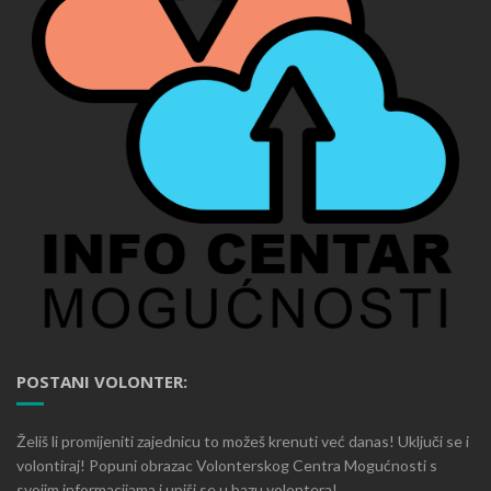
POSTANI VOLONTER:
Želiš li promijeniti zajednicu to možeš krenuti već danas! Uključi se i
volontiraj! Popuni obrazac Volonterskog Centra Mogućnosti s
svojim informacijama i upiši se u bazu volontera!