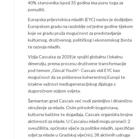
40% stanovnika ispod 35 godina ima puno toga za
ponuditi.
Europska prijestolnica mladih (EYC) naslov je dodijeljen
Europskom gradu na razdoblje od jedne godine tijekom
koje se gradu pruža mogućnost za predstavljanje
kulturnog, društvenog, političkog i ekonomskog života
te razvoja mladih.
Vizija Cascaisa za 2018 je spojiti globalnu i lokalnu
dimenziju, prema procesu društvene transformacije
pod temom „Glocal Youth“- Cascais vidi EYC kao
mogućnost da se pridonese koherentnoj Europi te
istakne važnost međugeneracijskog dijaloga s
dugoročnom vizijom svijeta.
Šarmantan grad Cascais već nudi zanimljivo i dinamično
okruženje za mlade. Osim prirodnih bogatstava,
kulturne baštine te događaja, Cascais organizira brojne
aktivnosti za mlade. U Cascaisu mladi mogu pronaći: 2
sveučilišta, općinsko vijeće za politike mladih, specifičan
odjel za mlade u Gradskoj vijećnici, 38 aktivnih udruga