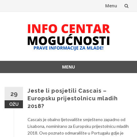
Menu
Skip
to
content
MENU
Skip
to
content
Jeste li posjetili Cascais –
29
Europsku prijestolnicu mladih
OŽU
2018?
Cascais je obalno ljetovalište smješteno zapadno od
Lisabona, nominirano za Europsku prijestolnicu mladih
2018. Ovo poznato odmaralište u Portugalu gdje je