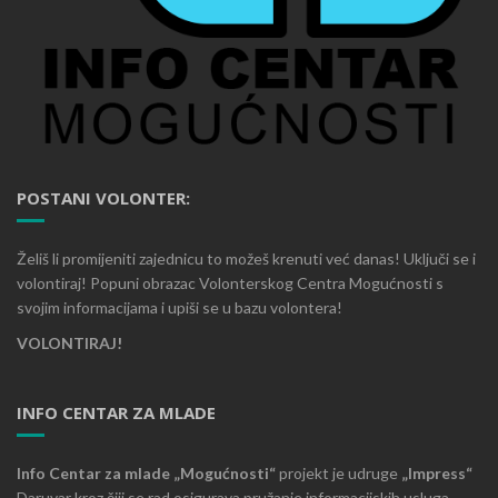
POSTANI VOLONTER:
Želiš li promijeniti zajednicu to možeš krenuti već danas! Uključi se i
volontiraj! Popuni obrazac Volonterskog Centra Mogućnosti s
svojim informacijama i upiši se u bazu volontera!
VOLONTIRAJ!
INFO CENTAR ZA MLADE
Info Centar za mlade „Mogućnosti“
projekt je udruge
„Impress“
Daruvar kroz čiji se rad osigurava pružanje informacijskih usluga