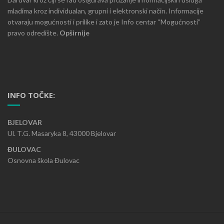
mladima kroz individualan, grupni i elektronski način. Informacije
otvaraju mogućnosti i prilike i zato je Info centar “Mogućnosti”
pravo odredište.
Opširnije
INFO TOČKE:
BJELOVAR
Ul. T.G. Masaryka 8, 43000 Bjelovar
ĐULOVAC
Osnovna škola Đulovac