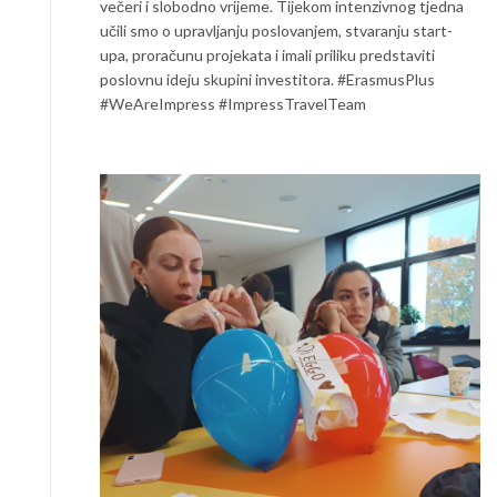
večeri i slobodno vrijeme. Tijekom intenzivnog tjedna
učili smo o upravljanju poslovanjem, stvaranju start-
upa, proračunu projekata i imali priliku predstaviti
poslovnu ideju skupini investitora. #ErasmusPlus
#WeAreImpress #ImpressTravelTeam