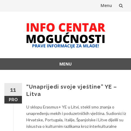
Menu
Skip
to
content
MENU
Skip
to
content
“Unaprijedi svoje vještine” YE –
11
Litva
PRO
U sklopu Erasmus+ YE u Litvi, stekli smo znanja o
unapređenju mekih i poduzetničkih vještina. Sudionici iz
Hrvatske, Portugala, Italije, Španjolske i Litve dijelili su
iskustva o kulturnim razlikama kroz interkulturalne