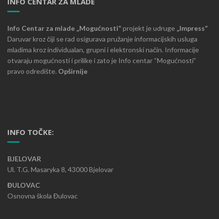
INFO CENTAR ZA MLADE
Info Centar za mlade „Mogućnosti“
projekt je udruge
„Impress“
Daruvar kroz čiji se rad osigurava pružanje informacijskih usluga
mladima kroz individualan, grupni i elektronski način. Informacije
otvaraju mogućnosti i prilike i zato je Info centar “Mogućnosti”
pravo odredište.
Opširnije
INFO TOČKE:
BJELOVAR
Ul. T.G. Masaryka 8, 43000 Bjelovar
ĐULOVAC
Osnovna škola Đulovac