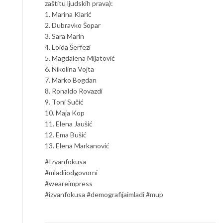
zaštitu ljudskih prava):
1. Marina Klarić
2. Dubravko Šopar
3. Sara Marin
4. Loida Šerfezi
5. Magdalena Mijatović
6. Nikolina Vojta
7. Marko Bogdan
8. Ronaldo Rovazdi
9. Toni Sučić
10. Maja Kop
11. Elena Jaušić
12. Ema Bušić
13. Elena Markanović
#Izvanfokusa
#mladiiodgovorni
#weareimpress
#izvanfokusa #demografijaimladi #mup