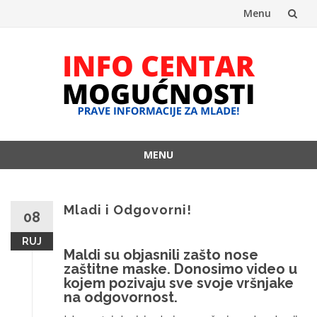
Menu
Skip
to
content
MENU
Skip
to
content
Mladi i Odgovorni!
08
RUJ
Maldi su objasnili zašto nose
zaštitne maske. Donosimo video u
kojem pozivaju sve svoje vršnjake
na odgovornost.