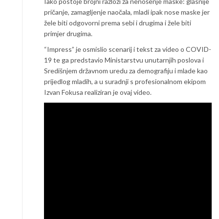
Iako postoje brojni razlozi za nenošenje maske: glasnije
pričanje, zamagljenje naočala, mladi ipak nose maske jer
žele biti odgovorni prema sebi i drugima i žele biti
primjer drugima.
“Impress” je osmislio scenarij i tekst za video o COVID-
19 te ga predstavio Ministarstvu unutarnjih poslova i
Središnjem državnom uredu za demografiju i mlade kao
prijedlog mladih, a u suradnji s profesionalnom ekipom
Izvan Fokusa realiziran je ovaj video.