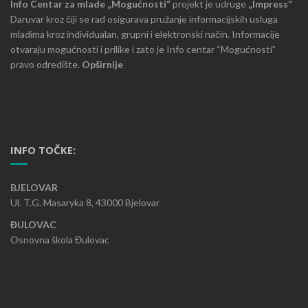
Info Centar za mlade „Mogućnosti“
projekt je udruge
„Impress“
Daruvar kroz čiji se rad osigurava pružanje informacijskih usluga
mladima kroz individualan, grupni i elektronski način. Informacije
otvaraju mogućnosti i prilike i zato je Info centar “Mogućnosti”
pravo odredište.
Opširnije
INFO TOČKE:
BJELOVAR
Ul. T.G. Masaryka 8, 43000 Bjelovar
ĐULOVAC
Osnovna škola Đulovac