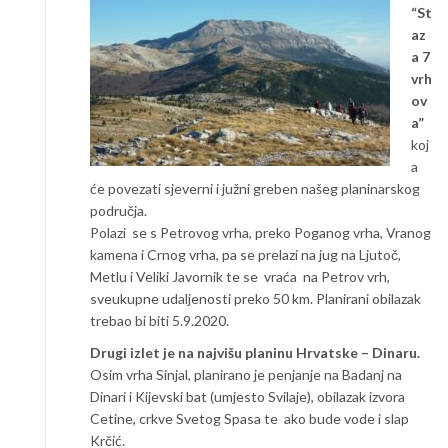
“St
az
a 7
vrh
ov
a”
koj
a
će povezati sjeverni i južni greben našeg planinarskog
područja.
Polazi se s Petrovog vrha, preko Poganog vrha, Vranog
kamena i Crnog vrha, pa se prelazi na jug na Ljutoč,
Metlu i Veliki Javornik te se vraća na Petrov vrh,
sveukupne udaljenosti preko 50 km. Planirani obilazak
trebao bi biti 5.9.2020.
Drugi izlet je na najvišu planinu Hrvatske – Dinaru.
Osim vrha Sinjal, planirano je penjanje na Badanj na
Dinari i Kijevski bat (umjesto Svilaje), obilazak izvora
Cetine, crkve Svetog Spasa te ako bude vode i slap
Krčić.