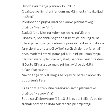
Dvodnevni izlet je planiran 19. i 20.9.
Ovaj izlet je limitirani jer dom ima 42 mjesta i toliko ljudi
može ići.
Prednost pri prijavi imati će članovi planinarskog
društva “Petrov Vrh”.
Budući je to izlet na kojem se ide na najviši vrh
Hrvatske, posebnu pogodnost imati će oni koji su na
bilo koji način svojim radom doprinijeli da društvo dobro
funkcionira, a to znači svi koji su čistili dom, pripremali
drva, markirali staze, pomagali u kuhinji pri kampiranju,
bili predavači u planinarskoj školi, napravili nešto za dom
ili često išli na izlete imaju priliku javiti se do 4.8. i
prijaviti se za izlet.
Nakon toga do 9.8. mogu se prijaviti i ostali članovi do
popunjenja liste.
Cijeli dom je trenutno rezerviran samo planinarsko
društvo “Petrov Vrh”.
Sobe su višekrevetne (11, 10, 8 kreveta i slično), pa će
trebati određena doza tolerancije pri smještaju.