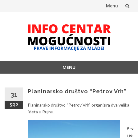
Menu
Skip
to
content
MENU
Skip
to
content
Planinarsko društvo “Petrov Vrh”
31
Planinarsko društvo “Petrov Vrh” organizira dva velika
SRP
izleta u Rujnu.
Prv
i je