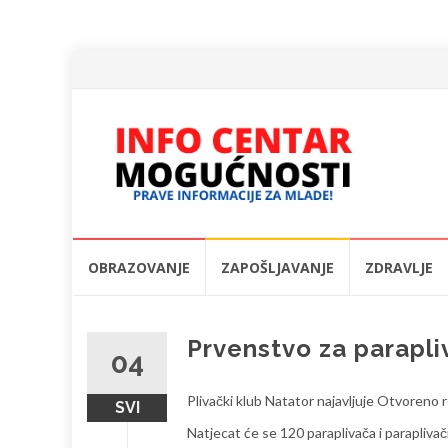
Skip
OBRAZOVANJE
ZAPOŠLJAVANJE
ZDRAVLJE
to
content
Prvenstvo za parapl
04
Plivački klub Natator najavljuje Otvoreno 
SVI
Natjecat će se 120 paraplivača i paraplivač