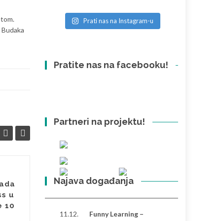
etom.
Prati nas na Instagram-u
ka Budaka
Pratite nas na facebooku!
Partneri na projektu!
Impress
Najava događanja
09
02
rada
mažoretkinje
ss u
LIP
osvojile 11 zlata i 3
LIP
e 10
srebra
11.12.
Funny Learning –