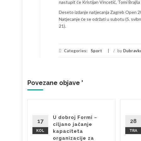
nastupit će Kristijan Vincetić, Tomi Brajša 
Deseto izdanje natjecanja Zagreb Open 201
Natjecanje će se održati u subotu (5. svibn
21).
Categories:
Sport
/
by
Dubravk
Povezane objave '
U dobroj Formi –
kom
17
28
ciljano jačanje
KOL
kapaciteta
TRA
 tijekom
organizacije za