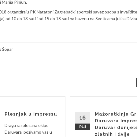
i Marija Pinjuh.
8 organiziraju PK Natator i Zagrebački sportski savez osoba s invalidit
ja) od 10 do 13 sati i od 15 do 18 sati na bazenu na Sveticama (ulica Div
o Šopar
Plesnjak u Impressu
Mažoretkinje G
16
Daruvara Impre
Draga rasplesana ekipo
RUJ
Daruvar donijel
Daruvara, pozivamo vas u
zlatnih i dvije