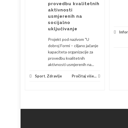
raju
provedbu kvalitetnih
 za sve
aktivnosti
usmjerenih na
...
socijalno
uključivanje
Info
jivosti
...
Projekt pod nazivom "U
 više...
dobroj Formi – ciljano jačanje
kapaciteta organizacije za
provedbu kvalitetnih
aktivnosti usmjerenih na...
Sport
,
Zdravlje
Pročitaj više...