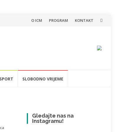
Skip
O ICM
PROGRAM
KONTAKT
to
content
SPORT
SLOBODNO VRIJEME
Gledajte nas na
Instagramu!
aca