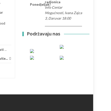
radionica
Mažoretkinje Grada
e
Ponedjeljak!
Info Centar
Daruvara Impress predstavile
ar
Mogućnosti, Ivana Zajca
su grad Daruvar I Bjelovarsko
3, Daruvar 18:00
– bilogorsku županiju na
 pod
natjecanju u...
Obraz
Podržavaju nas
Natjecanja
,
Putovanja
,
Sport
...
Pročitaj više...
sti
...
iše...