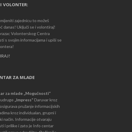
I VOLONTER:
romijeniti zajednicu to možeš
ć danas! Uključi se i volontiraj!
razac Volonterskog Centra
i s svojim informacijama i upiši se
lontera!
RAJ!
ENTAR ZA MLADE
tar za mlade „Mogućnosti“
e udruge
„Impress“
Daruvar kroz
d osigurava pružanje informacijskih
dima kroz individualan, grupni i
i način. Informacije otvaraju
 i prilike i zato je Info centar