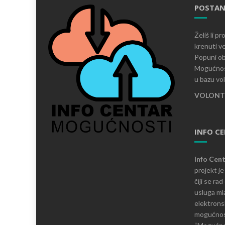
POSTAN
Želiš li p
krenuti ve
Popuni ob
Mogućnost
u bazu vo
VOLONTI
INFO C
Info Cen
projekt j
čiji se ra
usluga mla
elektronsk
mogućnosti