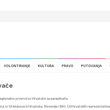
VOLONTIRANJE
KULTURA
PRAVO
PUTOVANJA
ivače
regionalno prvenstvo Hrvatske za paraplivače.
ica, iz 16 klubova iz Hrvatske, Slovenije i BiH. Od hrvatskih reprezentativ