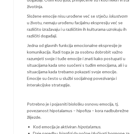
životinja.
Složene emocije nisu urođene već se stječu
iskustvom
u životu, nemaju urođenu facijalnu ekspresiju već se
različito izražavaju i u različitim ih kulturama uzrokuju ih
različiti događaji.
Jedna od glavnih funkcija emocionalne ekspresije je
komunikacija. Radi toga je za osobnu dobrobit važno
razumjeti svoje i tuđe emocije i znati kako postupati u
situacijama kada smo suočeni s tuđim emocijama, ali i u
situacijama kada trebamo pokazati svoje emocije.
Emocije su često u službi socijalnog povezivanja i
interakcijske strategije.
Potrebno je i pojasniti biološku osnovu emocija, tj.
povezanost hipotalamus – hipofiza – kora nadbubrežne
žlijezde.
Kod emocija je aktiviran
hipotalamus
.
Daje naredbu
hipofizi
da počne izlučivati hormone za