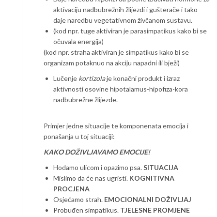
aktivaciju nadbubrežnih žlijezdi i gušterače i tako
daje naredbu vegetativnom živčanom sustavu.
(kod npr. tuge aktiviran je parasimpatikus kako bi se
očuvala energija)
(kod npr. straha aktiviran je simpatikus kako bi se
organizam potaknuo na akciju napadni ili bježi)
Lučenje
kortizola
je konačni produkt i izraz
aktivnosti osovine hipotalamus-hipofiza-kora
nadbubrežne žlijezde.
Primjer jedne situacije te komponenata emocija i
ponašanja u toj situaciji:
KAKO DOŽIVLJAVAMO EMOCIJE!
Hodamo ulicom i opazimo psa.
SITUACIJA
Mislimo da će nas ugristi.
KOGNITIVNA
PROCJENA
Osjećamo strah.
EMOCIONALNI DOŽIVLJAJ
Probuđen simpatikus.
TJELESNE PROMJENE