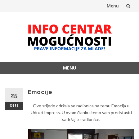
Menu
Skip
to
content
MENU
Skip
to
content
Emocije
25
Ove srijede održala se radionica na temu Emocija u
RUJ
Udruzi Impress. U ovom članku ćemo vam predstaviti
sadržaj te radionice.