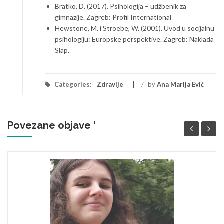
Bratko, D. (2017). Psihologija – udžbenik za
gimnazije. Zagreb: Profil International
Hewstone, M. i Stroebe, W. (2001). Uvod u socijalnu
psihologiju: Europske perspektive. Zagreb: Naklada
Slap.
Categories:
Zdravlje
/
by
Ana Marija Ević
Povezane objave '