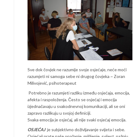
Sve dok čovjek ne razumije svoje osjećaje, neće moći
razumjeti ni samoga sebe ni drugog čovjeka ~ Zoran
Milivojević, psihoterapeut
Potrebno je razumjeti razliku između osjećaja, emocija,
afekta i raspoloženja. Često se osjećaj i emocija
izjednačavaju u svakodnevnoj komunikaciji, ali se oni
zapravo razlikuju u svojoj definiciji.
Svaka emocija je osjećaj, ali nije svaki osjećaj emocija.
OSJEĆAJ
je subjektivno doživljavanje svijeta i sebe.
Osjećaji prate naše opažanje, mišljenje, svijest, pažnju,