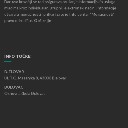
Daruvar kroz čiji se rad osigurava pružanje informacijskih usluga
mladima kroz individualan, grupni i elektronski način. Informacije
otvaraju mogućnosti i prilike i zato je Info centar “Mogućnosti”
pravo odredište.
Opširnije
INFO TOČKE:
BJELOVAR
Ul. T.G. Masaryka 8, 43000 Bjelovar
ĐULOVAC
Osnovna škola Đulovac