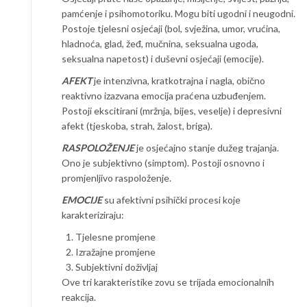
pamćenje i psihomotoriku. Mogu biti ugodni i neugodni.
Postoje tjelesni osjećaji (bol, svježina, umor, vrućina,
hladnoća, glad, žeđ, mučnina, seksualna ugoda,
seksualna napetost) i duševni osjećaji (emocije).
AFEKT
je intenzivna, kratkotrajna i nagla, obično
reaktivno izazvana emocija praćena uzbuđenjem.
Postoji ekscitirani (mržnja, bijes, veselje) i depresivni
afekt (tjeskoba, strah, žalost, briga).
RASPOLOŽENJE
je osjećajno stanje dužeg trajanja.
Ono je subjektivno (simptom). Postoji osnovno i
promjenljivo raspoloženje.
EMOCIJE
su afektivni psihički procesi koje
karakteriziraju:
Tjelesne promjene
Izražajne promjene
Subjektivni doživljaj
Ove tri karakteristike zovu se trijada emocionalnih
reakcija.