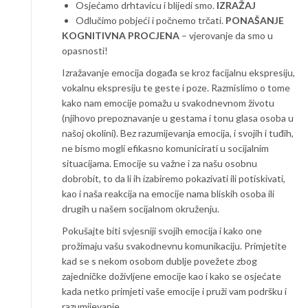
Osjećamo drhtavicu i blijedi smo.
IZRAŽAJ
Odlučimo pobjeći i počnemo trčati.
PONAŠANJE
KOGNITIVNA PROCJENA
– vjerovanje da smo u
opasnosti!
Izražavanje emocija događa se kroz facijalnu ekspresiju,
vokalnu ekspresiju te geste i poze. Razmislimo o tome
kako nam emocije pomažu u svakodnevnom životu
(njihovo prepoznavanje u gestama i tonu glasa osoba u
našoj okolini). Bez razumijevanja emocija, i svojih i tuđih,
ne bismo mogli efikasno komunicirati u socijalnim
situacijama. Emocije su važne i za našu osobnu
dobrobit, to da li ih izabiremo pokazivati ili potiskivati,
kao i naša reakcija na emocije nama bliskih osoba ili
drugih u našem socijalnom okruženju.
Pokušajte biti svjesniji svojih emocija i kako one
prožimaju vašu svakodnevnu komunikaciju. Primjetite
kad se s nekom osobom dublje povežete zbog
zajedničke doživljene emocije kao i kako se osjećate
kada netko primjeti vaše emocije i pruži vam podršku i
razumijevanje.