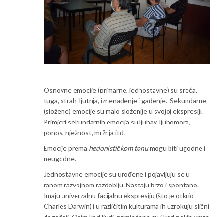
Osnovne emocije (primarne, jednostavne) su sreća,
tuga, strah, ljutnja, iznenađenje i gađenje. Sekundarne
(složene) emocije su malo složenije u svojoj ekspresiji.
Primjeri sekundarnih emocija su ljubav, ljubomora,
ponos, nježnost, mržnja itd.
Emocije prema
hedonističkom tonu
mogu biti ugodne i
neugodne.
Jednostavne emocije su urođene i pojavljuju se u
ranom razvojnom razdoblju. Nastaju brzo i spontano.
Imaju univerzalnu facijalnu ekspresiju (što je otkrio
Charles Darwin) i u različitim kulturama ih uzrokuju slični
događaji. Osim kod ljudi, primjećene su i kod nekih vrsta