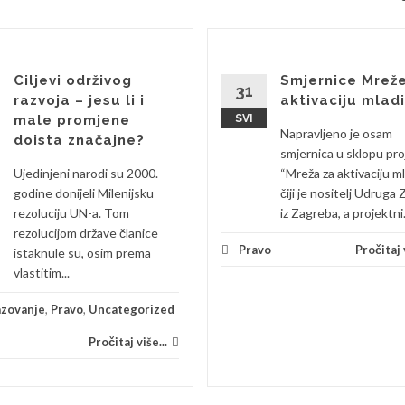
Ciljevi održivog
Smjernice Mrež
31
razvoja – jesu li i
aktivaciju mlad
male promjene
SVI
Napravljeno je osam
doista značajne?
smjernica u sklopu pro
Ujedinjeni narodi su 2000.
“Mreža za aktivaciju ml
godine donijeli Milenijsku
čiji je nositelj Udruga 
rezoluciju UN-a. Tom
iz Zagreba, a projektni.
rezolucijom države članice
Pravo
Pročitaj v
istaknule su, osim prema
vlastitim...
zovanje
,
Pravo
,
Uncategorized
Pročitaj više...