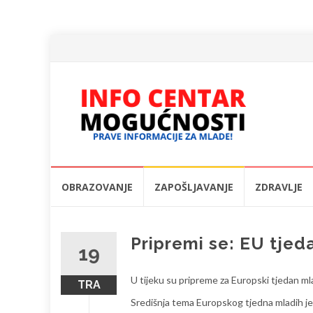
Skip
OBRAZOVANJE
ZAPOŠLJAVANJE
ZDRAVLJE
to
content
Pripremi se: EU tjed
19
U tijeku su pripreme za Europski tjedan ml
TRA
Središnja tema Europskog tjedna mladih je “D