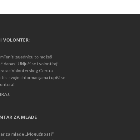
I VOLONTER:
romijeniti zajednicu to možeš
ć danas! Uključi se i volontiraj!
razac Volonterskog Centra
i s svojim informacijama i upiši se
lontera!
RAJ!
ENTAR ZA MLADE
tar za mlade „Mogućnosti“