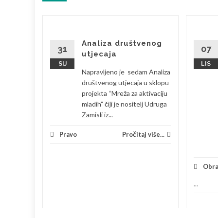
ima!
Analiza društvenog
31
07
utjecaja
lnim
SIJ
LIS
Napravljeno je sedam Analiza
 ZOOM
društvenog utjecaja u sklopu
rojekta
projekta “Mreža za aktivaciju
mladih
mladih” čiji je nositelj Udruga
Zamisli iz...
 više...
Pravo
Pročitaj više...
Obra
...