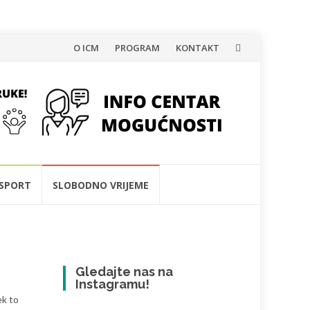
Skip
O ICM
PROGRAM
KONTAKT
to
content
SPORT
SLOBODNO VRIJEME
Gledajte nas na
Instagramu!
ek to