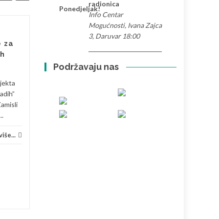
radionica
Ponedjeljak!
Info Centar
Mogućnosti, Ivana Zajca
Društveno
3, Daruvar 18:00
24
31
e za
poduzetništvo –
ih
VELJ
pokretač društva
SIJ
Podržavaju nas
Jeste li upoznati s terminom
jekta
društveno poduzetništvo?
adih”
Znate li tko ga provodi? Koje
Zamisli
su prednosti društvenog
..
poduzetništva? U...
Pravo
iše...
Informiranje
,
Kultura
,
Pravo
...
Pročitaj više...