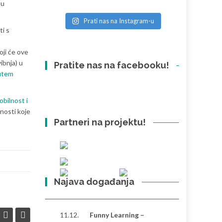
 u
Prati nas na Instagram-u
ti s
oji će ove
ibnja) u
Pratite nas na facebooku!
utem
obilnost i
vnosti koje
Partneri na projektu!
Najava događanja
11.12.
Funny Learning –