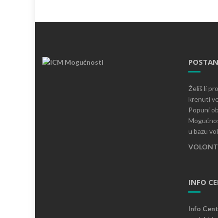
POSTAN
Želiš li p
krenuti ve
Popuni ob
Mogućnost
u bazu vo
VOLONTI
INFO C
Info Cen