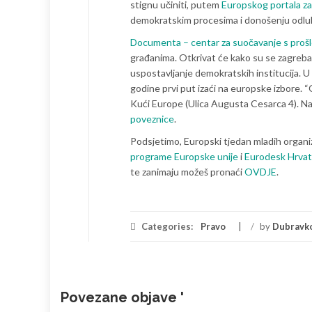
stignu učiniti, putem
Europskog portala z
demokratskim procesima i donošenju odlu
Documenta – centar za suočavanje s proš
građanima. Otkrivat će kako su se zagrebačk
uspostavljanje demokratskih institucija. U
godine prvi put izaći na europske izbore. “
Kući Europe (Ulica Augusta Cesarca 4). Natj
poveznice
.
Podsjetimo, Europski tjedan mladih organi
programe Europske unije
i
Eurodesk Hrva
te zanimaju možeš pronaći
OVDJE
.
Categories:
Pravo
/
by
Dubravk
Povezane objave '