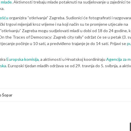
a mlade
. Aktivnosti trebaju mlade potaknuti na sudjelovanje u zajednici te
ka.
lošću
organizira “otkrivanje” Zagreba. Sudionici će fotografirati i razgovara
i trgovi mijenjali kroz vrijeme i na koji način su te promjene utjecale na
 “otkrivanju” Zagreba mogu sudjelovati mladi u dobi od 18 do 24 godine, k
On the Traces of Democracy: Zagreb city rally” održat će se u petak (3. sv
ecanje počinje u 10 sati, a predviđeno trajanje je do 14 sati. Prijavi se
p
zira
Europska komisija
, a aktivnosti u Hrvatskoj koordiniraju
Agencija za m
tska
. Europski tjedan mladih održava se od 29. travnja do 5. svibnja, a akti
o Šopar